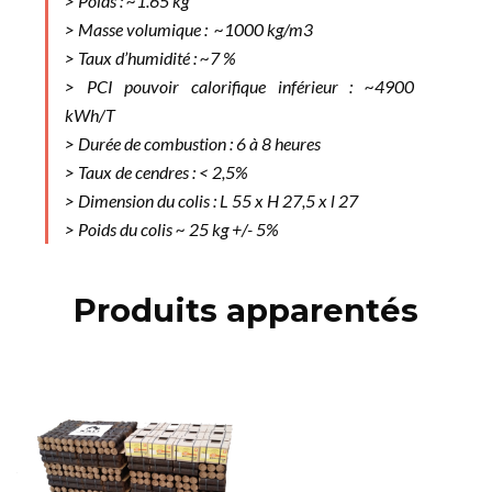
> Poids : ~1.65 kg
> Masse volumique : ~1000 kg/m3
> Taux d’humidité : ~7 %
> PCI pouvoir calorifique inférieur : ~4900
kWh/T
> Durée de combustion : 6 à 8 heures
> Taux de cendres : < 2,5%
> Dimension du colis : L 55 x H 27,5 x l 27
> Poids du colis ~ 25 kg +/- 5%
Produits apparentés