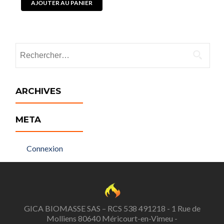
AJOUTER AU PANIER
Rechercher :
ARCHIVES
META
Connexion
GICA BIOMASSE SAS – RCS 538 491218 - 1 Rue de
Molliens 80640 Méricourt-en-Vimeu -