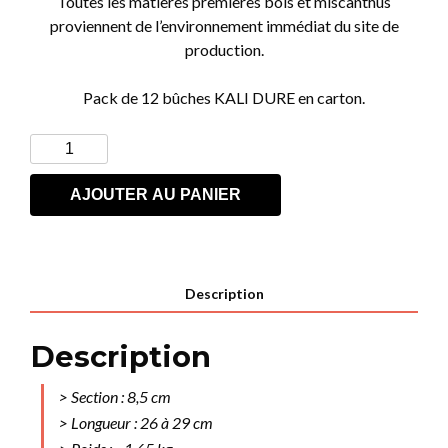
Toutes les matières premières bois et miscanthus
proviennent de l’environnement immédiat du site de
production.
Pack de 12 bûches KALI DURE en carton.
quantité
de
KALI
AJOUTER AU PANIER
DURE
Description
Description
> Section : 8,5 cm
> Longueur : 26 à 29 cm