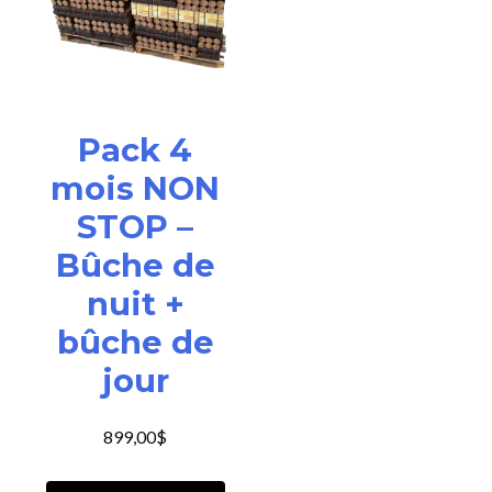
Pack 4
mois NON
STOP –
Bûche de
nuit +
bûche de
jour
899,00
$